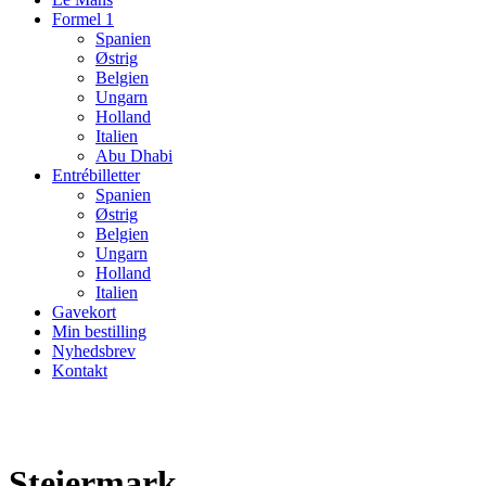
Formel 1
Spanien
Østrig
Belgien
Ungarn
Holland
Italien
Abu Dhabi
Entrébilletter
Spanien
Østrig
Belgien
Ungarn
Holland
Italien
Gavekort
Min bestilling
Nyhedsbrev
Kontakt
Steiermark