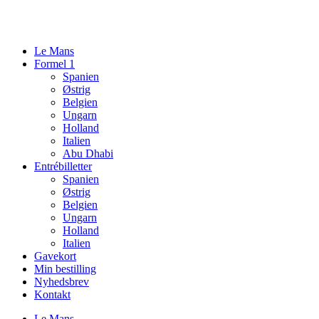
Videre
til
indhold
Le Mans
Formel 1
Spanien
Østrig
Belgien
Ungarn
Holland
Italien
Abu Dhabi
Entrébilletter
Spanien
Østrig
Belgien
Ungarn
Holland
Italien
Gavekort
Min bestilling
Nyhedsbrev
Kontakt
Le Mans