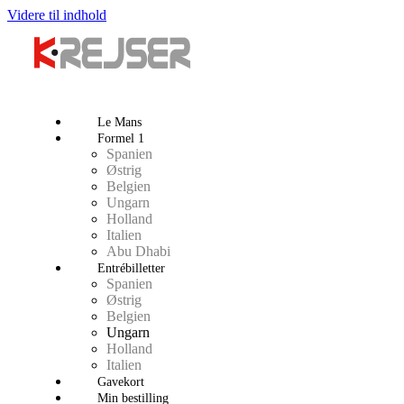
Videre til indhold
Le Mans
Formel 1
Spanien
Østrig
Belgien
Ungarn
Holland
Italien
Abu Dhabi
Entrébilletter
Spanien
Østrig
Belgien
Ungarn
Holland
Italien
Gavekort
Min bestilling