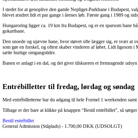
I stedet for at genoplive den gamle Nepliget-Parkbane i Budapest, val
blevet ændret lidt et par gange i årenes løb. Første gang i 1989 og sid
Hungaroring ligger ca. 19 km fra Budapest, og er en sparsom bane båd
gokartbane.
Den snoede og ujævne bane, hvor støvet ofte lægger sig, er svær at ov
som gør en forskel, og oftest skaber vinderen af løbet. Lidt ligesom
sætte hurtige omgangstider.
Banen er anlagt i en dal, og det giver tilskueren et fremragende udsy
Entrébilletter til fredag, lørdag og søndag
Med entrébilletterne har du adgang til hele Formel 1 weekenden samt 
Tilbage er der bare at klikke på knappen “Bestil entrébillet”, så sørger vi 
Bestil entrébillet
General Admission (Ståplads) - 1.700,00 DKK (UDSOLGT)