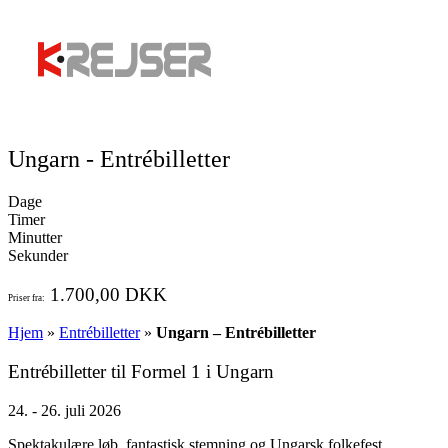
Ungarn - Entrébilletter
Dage
Timer
Minutter
Sekunder
1.700,00 DKK
Priser fra:
Hjem
»
Entrébilletter
»
Ungarn – Entrébilletter
Entrébilletter til Formel 1 i Ungarn
24. - 26. juli 2026
Spektakulære løb, fantastisk stemning og Ungarsk folkefest.