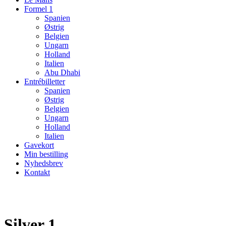
Formel 1
Spanien
Østrig
Belgien
Ungarn
Holland
Italien
Abu Dhabi
Entrébilletter
Spanien
Østrig
Belgien
Ungarn
Holland
Italien
Gavekort
Min bestilling
Nyhedsbrev
Kontakt
Silver 1