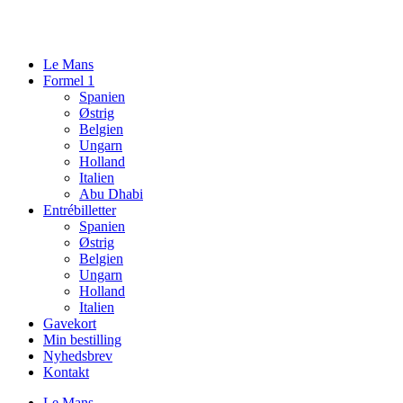
Videre
til
indhold
Le Mans
Formel 1
Spanien
Østrig
Belgien
Ungarn
Holland
Italien
Abu Dhabi
Entrébilletter
Spanien
Østrig
Belgien
Ungarn
Holland
Italien
Gavekort
Min bestilling
Nyhedsbrev
Kontakt
Le Mans