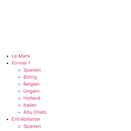
Videre
til
indhold
Le Mans
Formel 1
Spanien
Østrig
Belgien
Ungarn
Holland
Italien
Abu Dhabi
Entrébilletter
Spanien