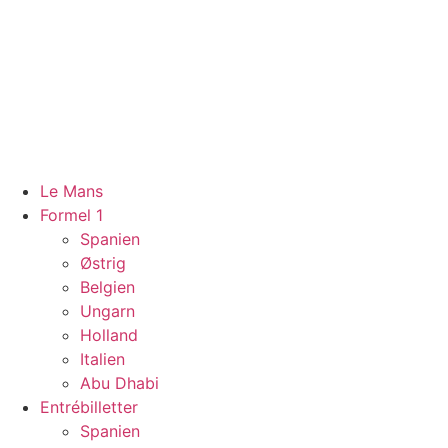
Videre
til
indhold
Le Mans
Formel 1
Spanien
Østrig
Belgien
Ungarn
Holland
Italien
Abu Dhabi
Entrébilletter
Spanien