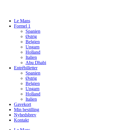
Videre
til
indhold
Le Mans
Formel 1
Spanien
Østrig
Belgien
Ungarn
Holland
Italien
Abu Dhabi
Entrébilletter
Spanien
Østrig
Belgien
Ungarn
Holland
Italien
Gavekort
Min bestilling
Nyhedsbrev
Kontakt
Le Mans