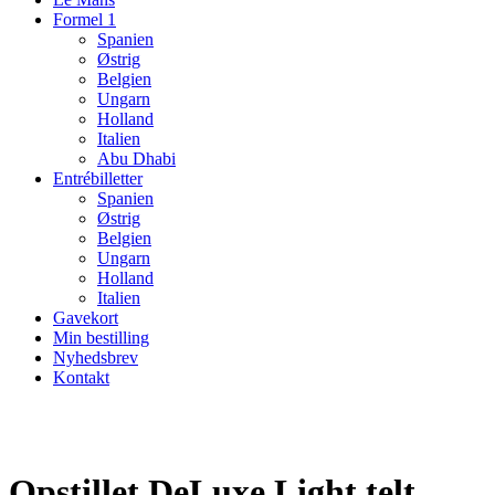
Formel 1
Spanien
Østrig
Belgien
Ungarn
Holland
Italien
Abu Dhabi
Entrébilletter
Spanien
Østrig
Belgien
Ungarn
Holland
Italien
Gavekort
Min bestilling
Nyhedsbrev
Kontakt
Opstillet DeLuxe Light telt