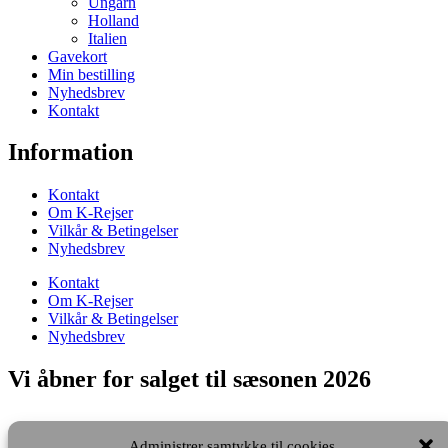
Ungarn
Holland
Italien
Gavekort
Min bestilling
Nyhedsbrev
Kontakt
Information
Kontakt
Om K-Rejser
Vilkår & Betingelser
Nyhedsbrev
Kontakt
Om K-Rejser
Vilkår & Betingelser
Nyhedsbrev
Vi åbner for salget til sæsonen 2026
Administrer samtykke til cookies