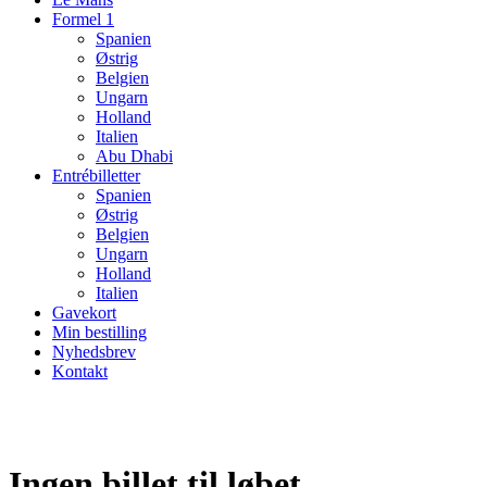
Formel 1
Spanien
Østrig
Belgien
Ungarn
Holland
Italien
Abu Dhabi
Entrébilletter
Spanien
Østrig
Belgien
Ungarn
Holland
Italien
Gavekort
Min bestilling
Nyhedsbrev
Kontakt
Ingen billet til løbet