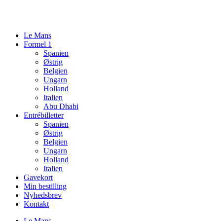
Videre
til
indhold
Le Mans
Formel 1
Spanien
Østrig
Belgien
Ungarn
Holland
Italien
Abu Dhabi
Entrébilletter
Spanien
Østrig
Belgien
Ungarn
Holland
Italien
Gavekort
Min bestilling
Nyhedsbrev
Kontakt
Le Mans