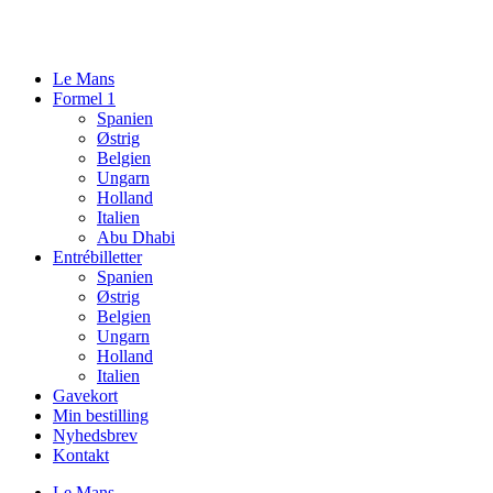
Videre
til
indhold
Le Mans
Formel 1
Spanien
Østrig
Belgien
Ungarn
Holland
Italien
Abu Dhabi
Entrébilletter
Spanien
Østrig
Belgien
Ungarn
Holland
Italien
Gavekort
Min bestilling
Nyhedsbrev
Kontakt
Le Mans