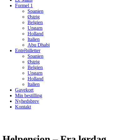
Formel 1
Spanien
Østrig
Belgien
Ungarn
Holland
Italien
Abu Dhabi
Entrébilletter
Spanien
Østrig
Belgien
Ungarn
Holland
Italien
Gavekort
Min bestilling
Nyhedsbrev
Kontakt
Helpension – Fra lørdag