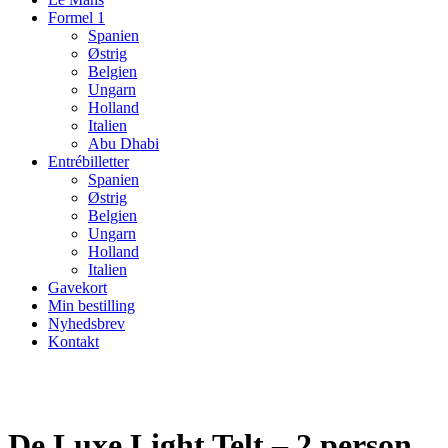
Formel 1
Spanien
Østrig
Belgien
Ungarn
Holland
Italien
Abu Dhabi
Entrébilletter
Spanien
Østrig
Belgien
Ungarn
Holland
Italien
Gavekort
Min bestilling
Nyhedsbrev
Kontakt
De Luxe Light Telt – 2 person