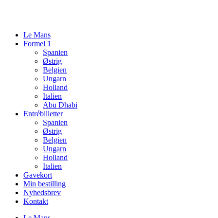
Videre
til
indhold
Le Mans
Formel 1
Spanien
Østrig
Belgien
Ungarn
Holland
Italien
Abu Dhabi
Entrébilletter
Spanien
Østrig
Belgien
Ungarn
Holland
Italien
Gavekort
Min bestilling
Nyhedsbrev
Kontakt
Le Mans