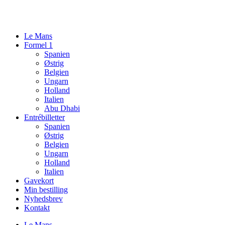
Videre
til
indhold
Le Mans
Formel 1
Spanien
Østrig
Belgien
Ungarn
Holland
Italien
Abu Dhabi
Entrébilletter
Spanien
Østrig
Belgien
Ungarn
Holland
Italien
Gavekort
Min bestilling
Nyhedsbrev
Kontakt
Le Mans