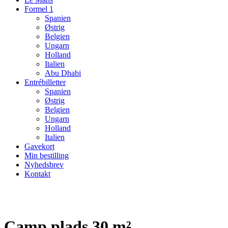
Formel 1
Spanien
Østrig
Belgien
Ungarn
Holland
Italien
Abu Dhabi
Entrébilletter
Spanien
Østrig
Belgien
Ungarn
Holland
Italien
Gavekort
Min bestilling
Nyhedsbrev
Kontakt
Camp plads 30 m²