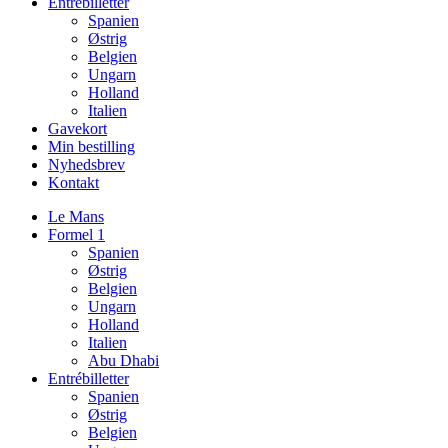
Entrébilletter
Spanien
Østrig
Belgien
Ungarn
Holland
Italien
Gavekort
Min bestilling
Nyhedsbrev
Kontakt
Le Mans
Formel 1
Spanien
Østrig
Belgien
Ungarn
Holland
Italien
Abu Dhabi
Entrébilletter
Spanien
Østrig
Belgien