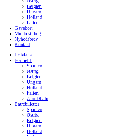
Østrig
Belgien
Ungarn
Holland
Italien
Gavekort
Min bestilling
Nyhedsbrev
Kontakt
Le Mans
Formel 1
Spanien
Østrig
Belgien
Ungarn
Holland
Italien
Abu Dhabi
Entrébilletter
Spanien
Østrig
Belgien
Ungarn
Holland