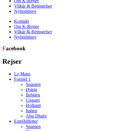
Om K-Rejser
Vilkår & Betingelser
Nyhedsbrev
Kontakt
Om K-Rejser
Vilkår & Betingelser
Nyhedsbrev
F
acebook
Rejser
Le Mans
Formel 1
Spanien
Østrig
Belgien
Ungarn
Holland
Italien
Abu Dhabi
Entrébilletter
Spanien