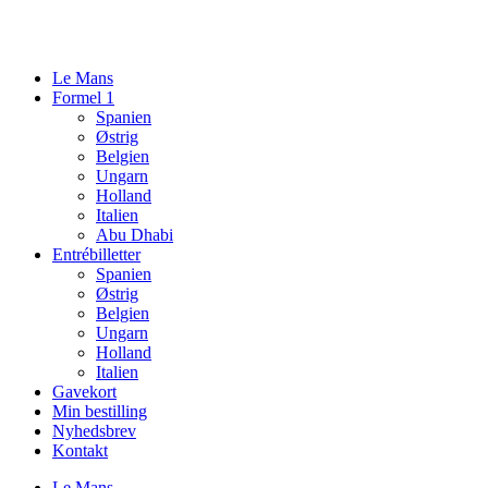
Videre
til
indhold
Le Mans
Formel 1
Spanien
Østrig
Belgien
Ungarn
Holland
Italien
Abu Dhabi
Entrébilletter
Spanien
Østrig
Belgien
Ungarn
Holland
Italien
Gavekort
Min bestilling
Nyhedsbrev
Kontakt
Le Mans