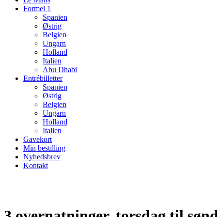
Formel 1
Spanien
Østrig
Belgien
Ungarn
Holland
Italien
Abu Dhabi
Entrébilletter
Spanien
Østrig
Belgien
Ungarn
Holland
Italien
Gavekort
Min bestilling
Nyhedsbrev
Kontakt
3 overnatninger, torsdag til søn