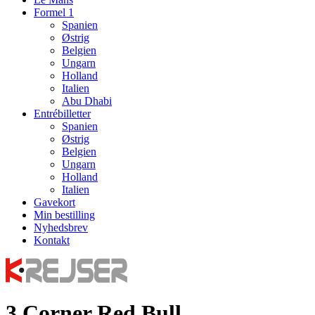
Formel 1
Spanien
Østrig
Belgien
Ungarn
Holland
Italien
Abu Dhabi
Entrébilletter
Spanien
Østrig
Belgien
Ungarn
Holland
Italien
Gavekort
Min bestilling
Nyhedsbrev
Kontakt
3 Corner Red Bull