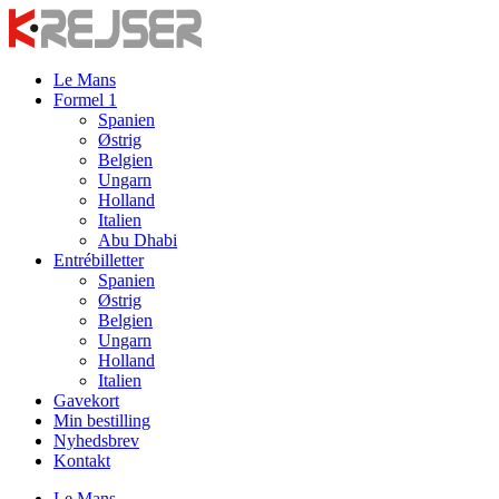
Videre
til
indhold
Le Mans
Formel 1
Spanien
Østrig
Belgien
Ungarn
Holland
Italien
Abu Dhabi
Entrébilletter
Spanien
Østrig
Belgien
Ungarn
Holland
Italien
Gavekort
Min bestilling
Nyhedsbrev
Kontakt
Le Mans