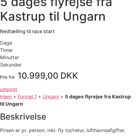
5 dages flyrejse fra
Kastrup til Ungarn
Nedtælling til race start
Dage
Timer
Minutter
Sekunder
10.999,00 DKK
Pris fra:
udsolgt
Hjem
»
Formel 1
»
Ungarn
»
5 dages flyrejse fra Kastrup
til Ungarn
Beskrivelse
Prisen er pr. person. inkl. fly tur/retur, lufthavnsafgifter,