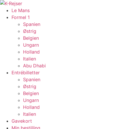
Videre
til
Le Mans
indhold
Formel 1
Spanien
Østrig
Belgien
Ungarn
Holland
Italien
Abu Dhabi
Entrébilletter
Spanien
Østrig
Belgien
Ungarn
Holland
Italien
Gavekort
Min bestilling