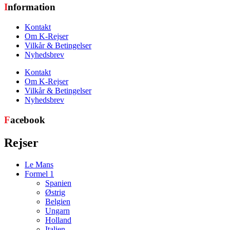
I
nformation
Kontakt
Om K-Rejser
Vilkår & Betingelser
Nyhedsbrev
Kontakt
Om K-Rejser
Vilkår & Betingelser
Nyhedsbrev
F
acebook
Rejser
Le Mans
Formel 1
Spanien
Østrig
Belgien
Ungarn
Holland
Italien