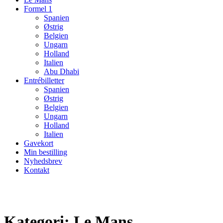
Formel 1
Spanien
Østrig
Belgien
Ungarn
Holland
Italien
Abu Dhabi
Entrébilletter
Spanien
Østrig
Belgien
Ungarn
Holland
Italien
Gavekort
Min bestilling
Nyhedsbrev
Kontakt
Kategori:
Le Mans