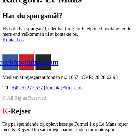
Har du spørgsmål?
Hvis du har spørgsmål, eller har brug for hjælp med booking, er du
mere end velkommen til at kontakte os.
Kontakt os
acebook
Youtube
Instagram
Medlem af rejsegarantifonden nr.: 1657 | CVR: 28 28 62 95
Tlf.:
+45 70 277 577
|
kontakt@krejser.dk
©
All Rights Reserved
K
-Rejser
Tag på spændende og oplevelsesrige Formel 1 og Le Mans rejser
med K-Rejser. Din samarbejdspartner inden for motorsport.