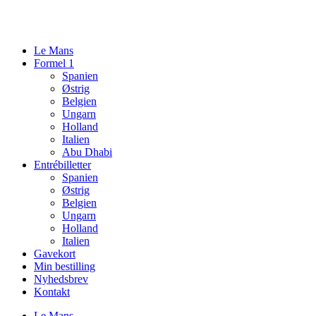
Videre
til
indhold
Le Mans
Formel 1
Spanien
Østrig
Belgien
Ungarn
Holland
Italien
Abu Dhabi
Entrébilletter
Spanien
Østrig
Belgien
Ungarn
Holland
Italien
Gavekort
Min bestilling
Nyhedsbrev
Kontakt
Le Mans