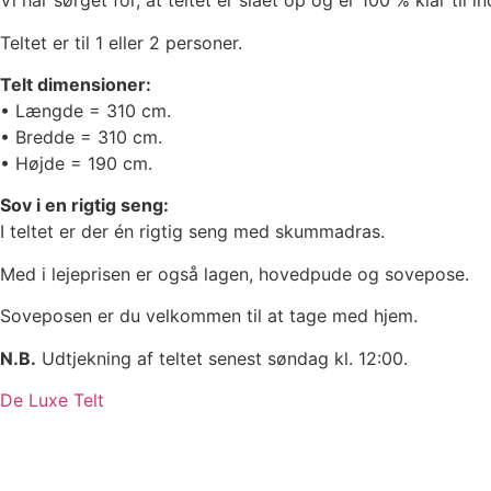
Vi har sørget for, at teltet er slået op og er 100 % klar til in
Teltet er til 1 eller 2 personer.
Telt dimensioner:
• Længde = 310 cm.
• Bredde = 310 cm.
• Højde = 190 cm.
Sov i en rigtig seng:
I teltet er der én rigtig seng med skummadras.
Med i lejeprisen er også lagen, hovedpude og sovepose.
Soveposen er du velkommen til at tage med hjem.
N.B.
Udtjekning af teltet senest søndag kl. 12:00.
De Luxe Telt