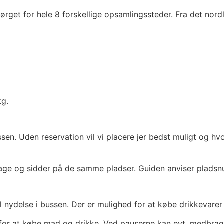
ørget for hele 8 forskellige opsamlingssteder. Fra det nor
kg.
ssen. Uden reservation vil vi placere jer bedst muligt og hv
lbage og sidder på de samme pladser. Guiden anviser plads
l nydelse i bussen. Der er mulighed for at købe drikkevarer
d for at købe mad og drikke. Ved pauserne kan evt. medbra