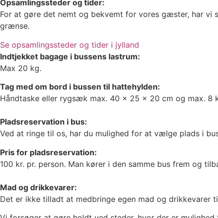
Opsamlingssteder og tider:
For at gøre det nemt og bekvemt for vores gæster, har vi s
grænse.
Se opsamlingssteder og tider i jylland
Indtjekket bagage i bussens lastrum:
Max 20 kg.
Tag med om bord i bussen til hattehylden:
Håndtaske eller rygsæk max. 40 x 25 x 20 cm og max. 8 
Pladsreservation i bus:
Ved at ringe til os, har du mulighed for at vælge plads i bu
Pris for pladsreservation:
100 kr. pr. person. Man kører i den samme bus frem og ti
Mad og drikkevarer:
Det er ikke tilladt at medbringe egen mad og drikkevarer ti
Vi forsøger at gøre holdt ved steder, hvor der er mulighe