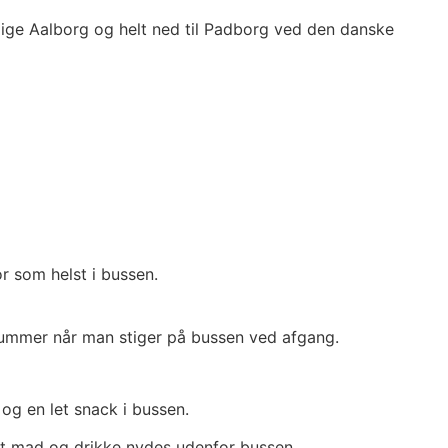
dlige Aalborg og helt ned til Padborg ved den danske
or som helst i bussen.
nummer når man stiger på bussen ved afgang.
 og en let snack i bussen.
gt mad og drikke nydes udenfor bussen.