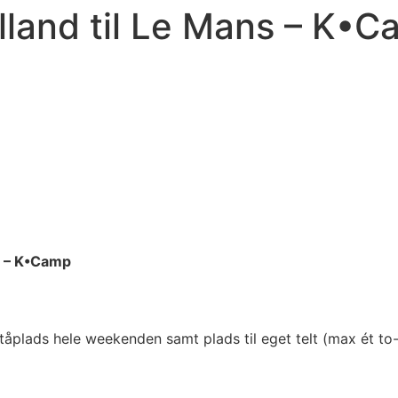
ylland til Le Mans – K•
ns – K•Camp
il ståplads hele weekenden samt plads til eget telt (max ét to